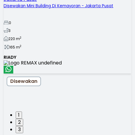
Disewakan Mini Building Di Kemayoran - Jakarta Pusat
0
3
2
220
m
2
165
m
RIADY
Disewakan
1
2
3