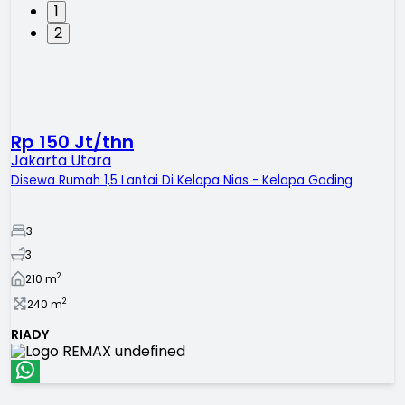
1
2
Rp 150 Jt/thn
Jakarta Utara
Disewa Rumah 1,5 Lantai Di Kelapa Nias - Kelapa Gading
3
3
2
210
m
2
240
m
RIADY