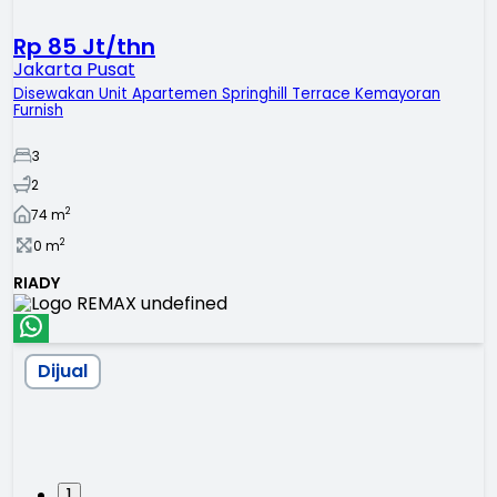
Rp 85 Jt/thn
Jakarta Pusat
Disewakan Unit Apartemen Springhill Terrace Kemayoran
Furnish
3
2
2
74
m
2
0
m
RIADY
Dijual
1