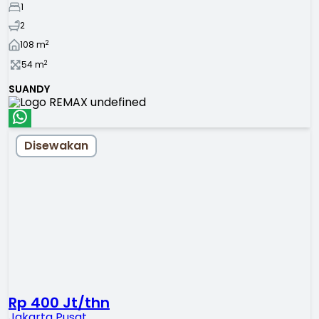
1
2
2
108
m
2
54
m
SUANDY
Disewakan
Rp 400 Jt/thn
Jakarta Pusat