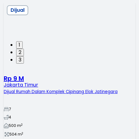
Dijual
1
2
3
Rp 9 M
Jakarta Timur
Dijual Rumah Dalam Komplek Cipinang Elok Jatinegara
7
4
2
500
m
2
504
m