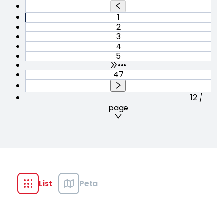
1
2
3
4
5
•••
47
12 /
page
List
Peta