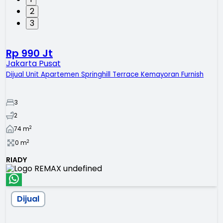
2
3
Rp 990 Jt
Jakarta Pusat
Dijual Unit Apartemen Springhill Terrace Kemayoran Furnish
3
2
2
74
m
2
0
m
RIADY
Dijual