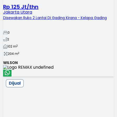
Rp 125 Jt/thn
Jakarta Utara
Disewakan Ruko 2 Lantai Di Gading Kirana - Kelapa Gading
0
2
2
102
m
2
204
m
WILSON
Dijual